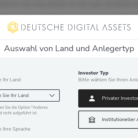
ührerin der Calyx Group, Beraterin von Astia Angels und Direktorin d
Auswahl von Land und Anlegertyp
Investor Typ
e Ihr Land
Bitte wählen Sie Ihren An
RECHTLICHES
Datenschutzbestimmungen
Privater Investo
Nutzungsbedingungen
en Sie die Option "Anderes
 nicht aufgeführt ist.
Impressum
Institutioneller
e Ihre Sprache