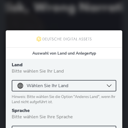
Auswahl von Land und Anlegertyp
Land
Bitte wählen Sie Ihr Land
Hinweis: Bitte wählen Sie die Option "Anderes Land", wenn Ihr
Land nicht aufgeführt ist.
Sprache
Bitte wählen Sie Ihre Sprache
Juli 23,
Ausgewählt
,
Markteinblicke
,
Aktuelle
von