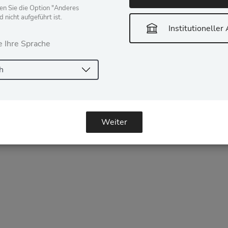
en Sie die Option "Anderes
 nicht aufgeführt ist.
Institutioneller
e Ihre Sprache
Weiter