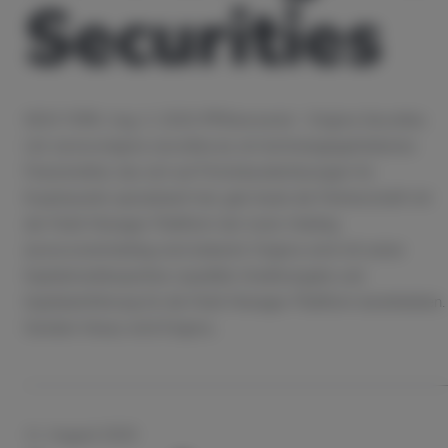
Securities
NEW YORK, Aug. 3, 2020 /PRNewswire/ - Enigma Securities
Ltd. (www.enigma-securities.io), ein technologiegetriebenes
Finanzinstitut, das sich auf Firmenkundenlösungen für
Kryptoassets spezialisiert hat, gab heute die Partnerschaft mit
der Multi-Manager-Plattform der Iconic Holding
(www.iconicholding.com) bekannt. Enigma wird mit seiner
Kapitalmarktexpertise Liquidität, Kreditvergabe und
Kapitaleinführung für die Multi-Manager-Plattform bereitstellen.
Darüber hinaus wird Enigma...
11. August 2020