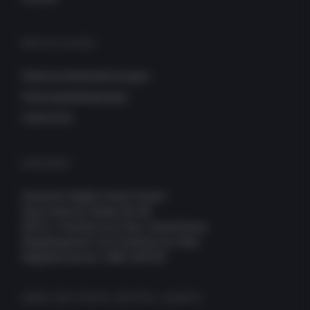
RECHTLICHES
Datenschutzbestimmungen
Nutzungsbedingungen
Impressum
KONTAKT
Deutsche Digital Assets GmbH
Neue Mainzer Straße 66-68
60311, Frankfurt am Main, Deutschland
Registergericht: AG Frankfurt am Main
Registernummer: HRB 109756
ÜBER DEUTSCHE DIGITAL ASSETS