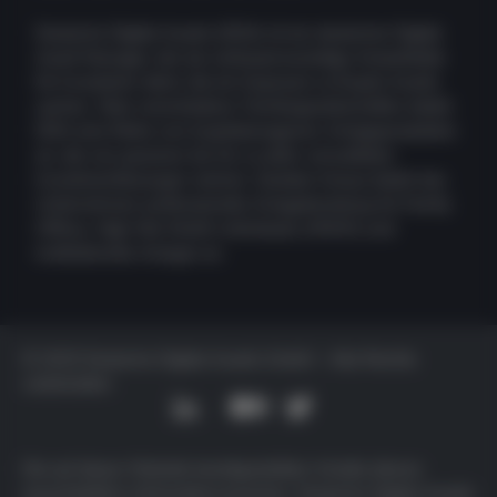
Deutsche Digital Assets (DDA) ist ein deutscher Digital
Asset Manager, der als vertrauenswürdige Anlaufstelle
für Investoren dient, die ein Exposure zu Krypto Assets
suchen. Über verschiedene Tochtergesellschaften bietet
DDA eine Reihe von kryptobezogenen Anlageprodukten
an, die von passiven bis hin zu aktiv verwalteten
Investmentlösungen reichen. Darüber hinaus bietet das
Unternehmen professionelle Anlageberatung für Family
Offices, High Net Worth Individuals (HNWI) und
institutionelle Anleger an.
© 2025 Deutsche Digital Assets GmbH - Alle Rechte
vorbehalten
Die auf dieser Website bereitgestellten Inhalte dienen
ausschließlich Informationszwecken. Deutsche Digital Assets