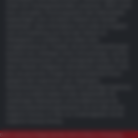
GmbH, ihre Tochtergesellschaften (zusammen „DDA“) sowie
ihren Lizenzgeber, Forschungspartner oder Datenanbieter
beabsichtigen nicht, mit diesem Material zum Handeln
aufzufordern. Diese Informationen sind weder als Angebot
noch als Empfehlung zum Kauf oder Verkauf von
Wertpapieren zu verstehen und stellen keine
Anlageberatung dar. Produkte, die durch Kryptowährungen
besichert sind, unterliegen hohen Schwankungen, und ihre
Wertentwicklung kann nicht vorhergesagt werden. Die auf
dieser Website verfügbaren Informationen implizieren nicht,
dass die genannten Anlagen für eine bestimmte Person
geeignet oder angemessen sind. Vergangene
Wertentwicklung ist kein Indikator für zukünftige Ergebnisse,
und das investierte Kapital ist stets risikobehaftet. Die
vollständigen
Bedingungen und Konditionen
sowie die
Datenschutzbestimmungen
beziehen Sie sich bitte auf die
englische Fassung. Im Falle von Unstimmigkeiten hat die
englische Fassung Vorrang.
BaFin warning of illegal identity theft of DDA in WhatsApp