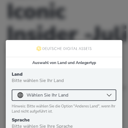
Iconic
Insider -Juli
2020
Auswahl von Land und Anlegertyp
Land
Willkommen zum ersten Iconic Insider, dem ersten einer
Bitte wählen Sie Ihr Land
monatlichen Zusammenfassung von allem, was mit Krypto und
Iconic zu tun hat. In jedem Insider werde ich meine Gedanken
und Einsichten zu einigen der neuesten Trends und heißen
Hinweis: Bitte wählen Sie die Option "Anderes Land", wenn Ihr
Themen im Kryptobereich mit Ihnen teilen sowie eine
Land nicht aufgeführt ist.
Zusammenfassung der Ereignisse...
Sprache
Bitte wählen Sie Ihre Sprache