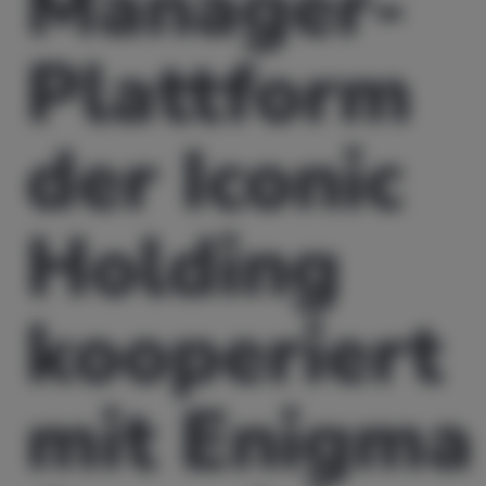
Manager-
Plattform
der Iconic
Holding
kooperiert
mit Enigma