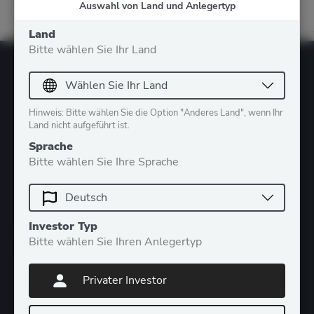
Auswahl von Land und Anlegertyp
Land
Bitte wählen Sie Ihr Land
Hinweis: Bitte wählen Sie die Option "Anderes Land", wenn Ihr
Land nicht aufgeführt ist.
Sprache
Bitte wählen Sie Ihre Sprache
Investor Typ
KATEGORIEN
Bitte wählen Sie Ihren Anlegertyp
Produkte
Privater Investor
Einblicke
Über DDA