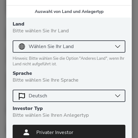
lanciert
Auswahl von Land und Anlegertyp
neuen
Land
Bitte wählen Sie Ihr Land
Fonds in
Hinweis: Bitte wählen Sie die Option "Anderes Land", wenn Ihr
Land nicht aufgeführt ist.
Partnersch
Sprache
Bitte wählen Sie Ihre Sprache
aft mit
Investor Typ
Bitte wählen Sie Ihren Anlegertyp
Coin
Privater Investor